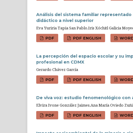
Análisis del sistema familiar representado
didáctico a nivel superior
Eva Yuriria Tapia San Pablo,Iris Xóchitl Galicia Moy
PDF
PDF ENGLISH
WOR
La percepción del espacio escolar y su im
profesional en CDMX
Gerardo Chávez García
PDF
PDF ENGLISH
WOR
De viva voz: estudio fenomenológico con a
Elvira Ivone González Jaimes,Ana María Oviedo Zuñi
PDF
PDF ENGLISH
WOR