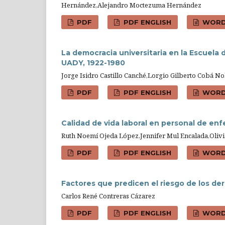
Hernández,Alejandro Moctezuma Hernández
PDF
PDF ENGLISH
WOR
La democracia universitaria en la Escuela d
UADY, 1922-1980
Jorge Isidro Castillo Canché,Lorgio Gilberto Cobá 
PDF
PDF ENGLISH
WOR
Calidad de vida laboral en personal de en
Ruth Noemí Ojeda López,Jennifer Mul Encalada,Olivi
PDF
PDF ENGLISH
WOR
Factores que predicen el riesgo de los de
Carlos René Contreras Cázarez
PDF
PDF ENGLISH
WOR