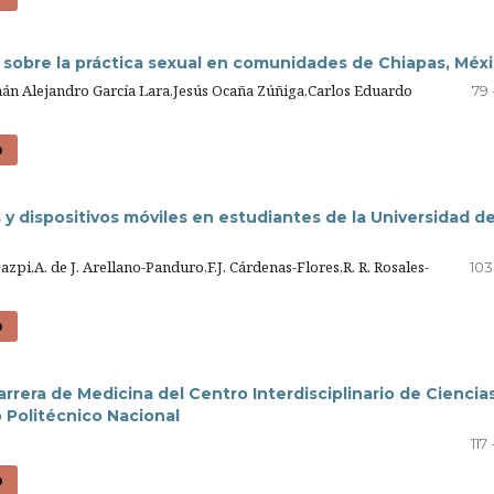
s sobre la práctica sexual en comunidades de Chiapas, Méx
mán Alejandro García Lara,Jesús Ocaña Zúñiga,Carlos Eduardo
79 
D
 y dispositivos móviles en estudiantes de la Universidad d
zpi,A. de J. Arellano-Panduro,F.J. Cárdenas-Flores,R. R. Rosales-
103 
D
arrera de Medicina del Centro Interdisciplinario de Ciencia
o Politécnico Nacional
117 
D