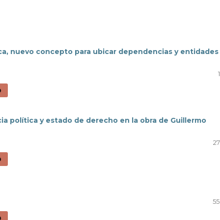
ica, nuevo concepto para ubicar dependencias y entidades
D
cia política y estado de derecho en la obra de Guillermo
27
D
55
D