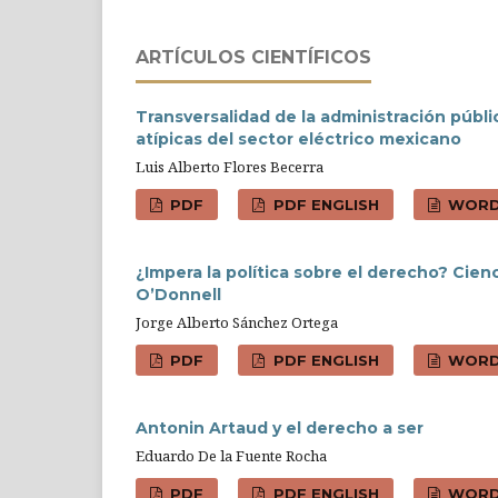
ARTÍ­CULOS CIENTÍFICOS
Transversalidad de la administración públ
atípicas del sector eléctrico mexicano
Luis Alberto Flores Becerra
PDF
PDF ENGLISH
WOR
¿Impera la política sobre el derecho? Cien
O’Donnell
Jorge Alberto Sánchez Ortega
PDF
PDF ENGLISH
WOR
Antonin Artaud y el derecho a ser
Eduardo De la Fuente Rocha
PDF
PDF ENGLISH
WOR