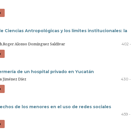
D
e Ciencias Antropológicas y los límites institucionales: la
Noh,Roger Alonso Domínguez Saldívar
402 
D
fermería de un hospital privado en Yucatán
a Jiménez Díez
430 -
D
rechos de los menores en el uso de redes sociales
459 -
D