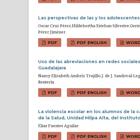
Las perspectivas de las y los adolescente
Oscar Cruz Pérez,Hildebertha Esteban Silvestre,Ger
Pérez Jiménez
PDF
PDF ENGLISH
WOR
Uso de las abreviaciones en redes sociales
Guadalajara
Nancy Elizabeth Ambriz Trujillo,J. de J. Sandoval-Lega
Rentería
PDF
PDF ENGLISH
WOR
La violencia escolar en los alumnos de la c
de la Salud, Unidad Milpa Alta, del Institut
Elias Fuentes Aguilar
PDF
PDF ENGLISH
WOR