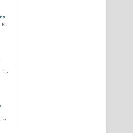
ico
- 102
e
- 116
s
- 140