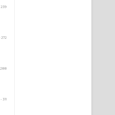
- 239
- 272
- 288
- 311