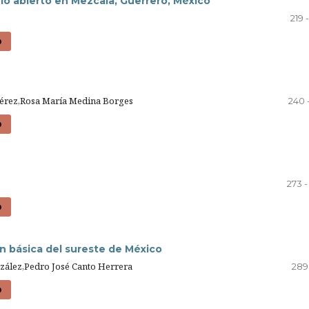
elo abierto en Mezcala, Guerrero, México
219 
D
Pérez,Rosa María Medina Borges
240 
D
273 
D
n básica del sureste de México
ález,Pedro José Canto Herrera
289 
D