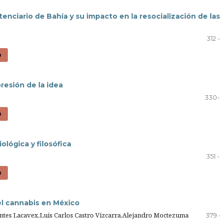
nciario de Bahía y su impacto en la resocialización de las
312 
D
presión de la idea
330-
D
ológica y filosófica
351 
D
del cannabis en México
ntes Lacavex,Luis Carlos Castro Vizcarra,Alejandro Moctezuma
379 