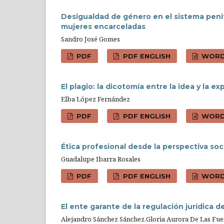
Desigualdad de género en el sistema penite
mujeres encarceladas
Sandro José Gomes
PDF
PDF ENGLISH
WOR
El plagio: la dicotomía entre la idea y la ex
Elba López Fernández
PDF
PDF ENGLISH
WOR
Ética profesional desde la perspectiva soci
Guadalupe Ibarra Rosales
PDF
PDF ENGLISH
WOR
El ente garante de la regulación jurídica 
Alejandro Sánchez Sánchez,Gloria Aurora De Las Fue