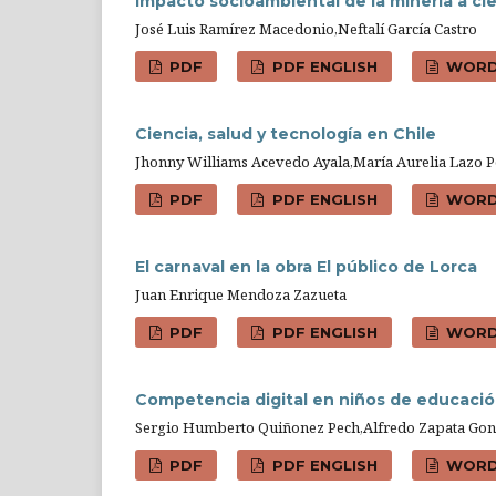
Impacto socioambiental de la minería a ci
José Luis Ramírez Macedonio,Neftalí García Castro
PDF
PDF ENGLISH
WOR
Ciencia, salud y tecnología en Chile
Jhonny Williams Acevedo Ayala,María Aurelia Lazo 
PDF
PDF ENGLISH
WOR
El carnaval en la obra El público de Lorca
Juan Enrique Mendoza Zazueta
PDF
PDF ENGLISH
WOR
Competencia digital en niños de educació
Sergio Humberto Quiñonez Pech,Alfredo Zapata Gonz
PDF
PDF ENGLISH
WOR