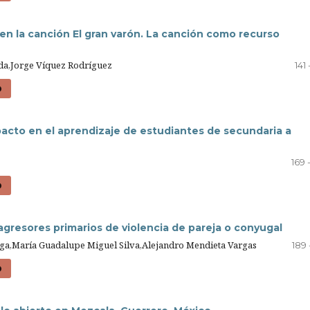
 en la canción El gran varón. La canción como recurso
eda,Jorge Víquez Rodríguez
141 
D
pacto en el aprendizaje de estudiantes de secundaria a
169 
D
gresores primarios de violencia de pareja o conyugal
ga,María Guadalupe Miguel Silva,Alejandro Mendieta Vargas
189 
D