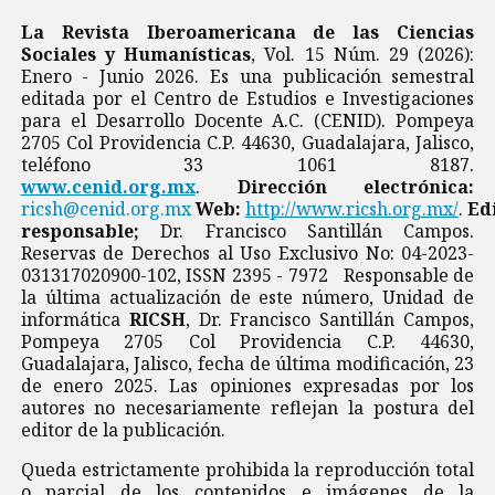
La Revista Iberoamericana de las Ciencias
Sociales y Humanísticas
, Vol. 15 Núm. 29 (2026):
Enero - Junio 2026. Es una publicación semestral
editada por el Centro de Estudios e Investigaciones
para el Desarrollo Docente A.C. (CENID). Pompeya
2705 Col Providencia C.P. 44630, Guadalajara, Jalisco,
teléfono 33 1061 8187.
www.cenid.org.mx
.
Dirección electrónica:
ricsh@cenid.org.mx
Web:
http://www.ricsh.org.mx/
.
Ed
responsable;
Dr. Francisco Santillán Campos.
Reservas de Derechos al Uso Exclusivo No: 04-2023-
031317020900-102, ISSN 2395 - 7972 Responsable de
la última actualización de este número, Unidad de
informática
RICSH
, Dr. Francisco Santillán Campos,
Pompeya 2705 Col Providencia C.P. 44630,
Guadalajara, Jalisco, fecha de última modificación, 23
de enero 2025. Las opiniones expresadas por los
autores no necesariamente reflejan la postura del
editor de la publicación.
Queda estrictamente prohibida la reproducción total
o parcial de los contenidos e imágenes de la