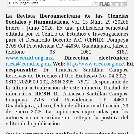
La Revista Iberoamericana de las Ciencias
Sociales y Humanísticas
, Vol. 15 Núm. 29 (2026):
Enero - Junio 2026. Es una publicación semestral
editada por el Centro de Estudios e Investigaciones
para el Desarrollo Docente A.C. (CENID). Pompeya
2705 Col Providencia C.P. 44630, Guadalajara, Jalisco,
teléfono 33 1061 8187.
www.cenid.org.mx
.
Dirección electrónica:
ricsh@cenid.org.mx
Web:
http://www.ricsh.org.mx/
.
Ed
responsable;
Dr. Francisco Santillán Campos.
Reservas de Derechos al Uso Exclusivo No: 04-2023-
031317020900-102, ISSN 2395 - 7972 Responsable de
la última actualización de este número, Unidad de
informática
RICSH
, Dr. Francisco Santillán Campos,
Pompeya 2705 Col Providencia C.P. 44630,
Guadalajara, Jalisco, fecha de última modificación, 23
de enero 2025. Las opiniones expresadas por los
autores no necesariamente reflejan la postura del
editor de la publicación.