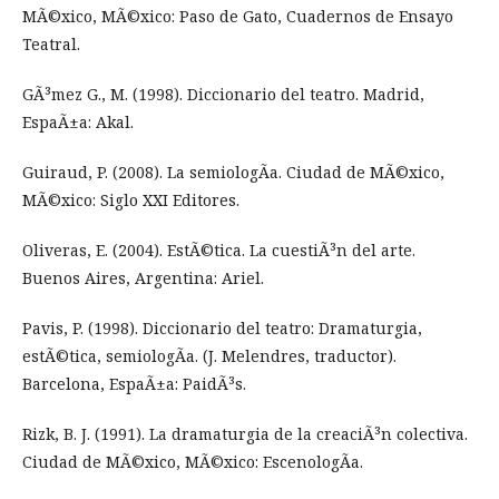
MÃ©xico, MÃ©xico: Paso de Gato, Cuadernos de Ensayo
Teatral.
GÃ³mez G., M. (1998). Diccionario del teatro. Madrid,
EspaÃ±a: Akal.
Guiraud, P. (2008). La semiologÃ­a. Ciudad de MÃ©xico,
MÃ©xico: Siglo XXI Editores.
Oliveras, E. (2004). EstÃ©tica. La cuestiÃ³n del arte.
Buenos Aires, Argentina: Ariel.
Pavis, P. (1998). Diccionario del teatro: Dramaturgia,
estÃ©tica, semiologÃ­a. (J. Melendres, traductor).
Barcelona, EspaÃ±a: PaidÃ³s.
Rizk, B. J. (1991). La dramaturgia de la creaciÃ³n colectiva.
Ciudad de MÃ©xico, MÃ©xico: EscenologÃ­a.