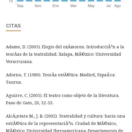
CITAS
Adame, D. (2005). Elogio del oxÃ­moron. IntroducciÃ³n a la
teorÃ­as de la teatralidad. Xalapa, MÃ©xico: Universidad
Veracruzana.
Adorno, T. (1980). TeorÃ­a estÃ©tica. Madird, EspaÃ±a:
Taurus.
Aguirre, C. (2005). El teatro como objeto de la literatura.
Paso de Gato, 20, 32-33.
AlcÃ¡ntara M., J. R. (2002). Teatralidad y cultura: hacia una
est/Ã©tica de la representaciÃ³n. Ciudad de MÃ©xico,
MÃ©xico: Universidad Iberoamericana-Departamento de