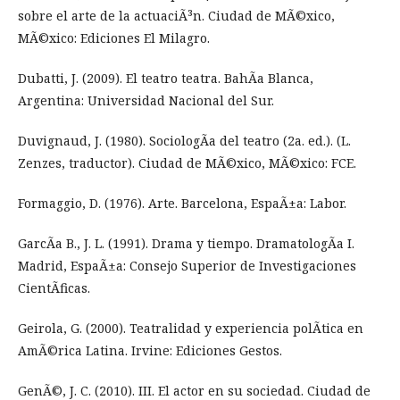
sobre el arte de la actuaciÃ³n. Ciudad de MÃ©xico,
MÃ©xico: Ediciones El Milagro.
Dubatti, J. (2009). El teatro teatra. BahÃ­a Blanca,
Argentina: Universidad Nacional del Sur.
Duvignaud, J. (1980). SociologÃ­a del teatro (2a. ed.). (L.
Zenzes, traductor). Ciudad de MÃ©xico, MÃ©xico: FCE.
Formaggio, D. (1976). Arte. Barcelona, EspaÃ±a: Labor.
GarcÃ­a B., J. L. (1991). Drama y tiempo. DramatologÃ­a I.
Madrid, EspaÃ±a: Consejo Superior de Investigaciones
CientÃ­ficas.
Geirola, G. (2000). Teatralidad y experiencia polÃ­tica en
AmÃ©rica Latina. Irvine: Ediciones Gestos.
GenÃ©, J. C. (2010). III. El actor en su sociedad. Ciudad de