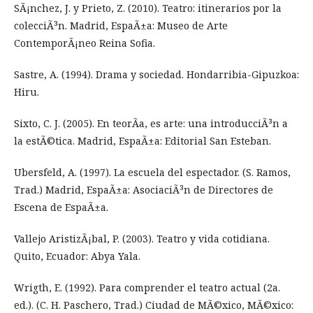
SÃ¡nchez, J. y Prieto, Z. (2010). Teatro: itinerarios por la
colecciÃ³n. Madrid, EspaÃ±a: Museo de Arte
ContemporÃ¡neo Reina Sofia.
Sastre, A. (1994). Drama y sociedad. Hondarribia-Gipuzkoa:
Hiru.
Sixto, C. J. (2005). En teorÃ­a, es arte: una introducciÃ³n a
la estÃ©tica. Madrid, EspaÃ±a: Editorial San Esteban.
Ubersfeld, A. (1997). La escuela del espectador. (S. Ramos,
Trad.) Madrid, EspaÃ±a: AsociaciÃ³n de Directores de
Escena de EspaÃ±a.
Vallejo AristizÃ¡bal, P. (2003). Teatro y vida cotidiana.
Quito, Ecuador: Abya Yala.
Wrigth, E. (1992). Para comprender el teatro actual (2a.
ed.). (C. H. Paschero, Trad.) Ciudad de MÃ©xico, MÃ©xico: