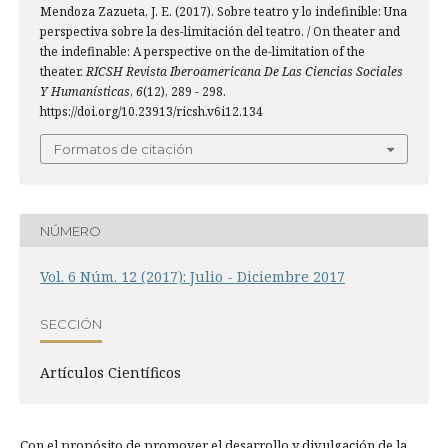
Mendoza Zazueta, J. E. (2017). Sobre teatro y lo indefinible: Una
perspectiva sobre la des-limitación del teatro. / On theater and
the indefinable: A perspective on the de-limitation of the
theater.
RICSH Revista Iberoamericana De Las Ciencias Sociales
Y Humanísticas
,
6
(12), 289 - 298.
https://doi.org/10.23913/ricsh.v6i12.134
Formatos de citación
NÚMERO
Vol. 6 Núm. 12 (2017): Julio - Diciembre 2017
SECCIÓN
Artí­culos Científicos
Con el propósito de promover el desarrollo y divulgación de la