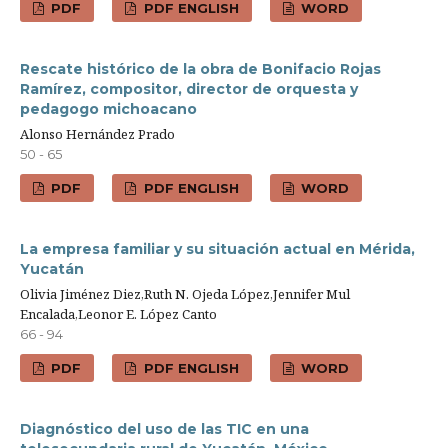
PDF
PDF ENGLISH
WORD
Rescate histórico de la obra de Bonifacio Rojas
Ramírez, compositor, director de orquesta y
pedagogo michoacano
Alonso Hernández Prado
50 - 65
PDF
PDF ENGLISH
WORD
La empresa familiar y su situación actual en Mérida,
Yucatán
Olivia Jiménez Diez,Ruth N. Ojeda López,Jennifer Mul
Encalada,Leonor E. López Canto
66 - 94
PDF
PDF ENGLISH
WORD
Diagnóstico del uso de las TIC en una