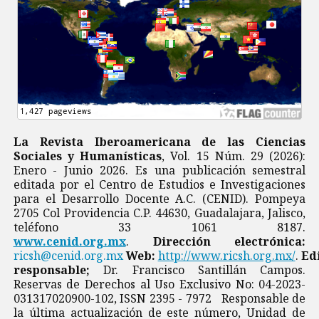
La Revista Iberoamericana de las Ciencias
Sociales y Humanísticas
, Vol. 15 Núm. 29 (2026):
Enero - Junio 2026. Es una publicación semestral
editada por el Centro de Estudios e Investigaciones
para el Desarrollo Docente A.C. (CENID). Pompeya
2705 Col Providencia C.P. 44630, Guadalajara, Jalisco,
teléfono 33 1061 8187.
www.cenid.org.mx
.
Dirección electrónica:
ricsh@cenid.org.mx
Web:
http://www.ricsh.org.mx/
.
Ed
responsable;
Dr. Francisco Santillán Campos.
Reservas de Derechos al Uso Exclusivo No: 04-2023-
031317020900-102, ISSN 2395 - 7972 Responsable de
la última actualización de este número, Unidad de