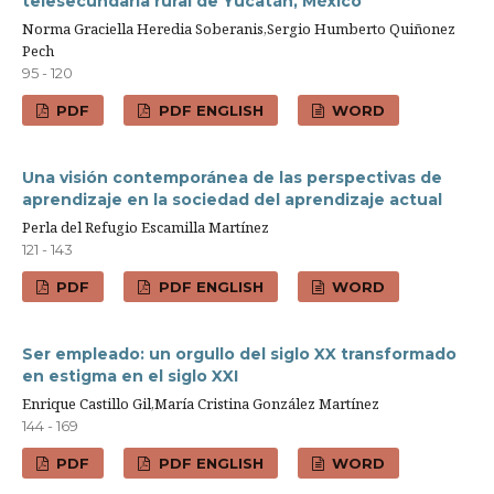
telesecundaria rural de Yucatán, México
Norma Graciella Heredia Soberanis,Sergio Humberto Quiñonez
Pech
95 - 120
PDF
PDF ENGLISH
WORD
Una visión contemporánea de las perspectivas de
aprendizaje en la sociedad del aprendizaje actual
Perla del Refugio Escamilla Martínez
121 - 143
PDF
PDF ENGLISH
WORD
Ser empleado: un orgullo del siglo XX transformado
en estigma en el siglo XXI
Enrique Castillo Gil,María Cristina González Martínez
144 - 169
PDF
PDF ENGLISH
WORD