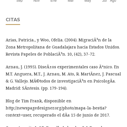
CITAS
Arias, Patricia., y Woo, Ofelia. (2004). MigraciÃ³n de la
Zona Metropolitana de Guadalajara hacia Estados Unidos.
Revista Papeles de PoblaciÃ³n. 10, (42), 37-72.
Arnau, J. (1995). DiseÃ±os experimentales caso Ãºnico. En
M.T. Anguera, M.T., J. Arnau, M. Ato, R. MartÃ­nez, J. Pascual
& G. Vallejo. MÃ©todos de investigaciÃ³n en PsicologÃ­a.
Madrid: SÃ­ntesis. (pp. 179-194).
Blog de Tim Frank, disponible en
http://newspagedesigner.org/photo/mapa-la-bestia?
context=user, recuperado el dÃ­a 15 de junio de 2017.