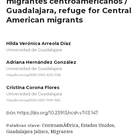
migrantes centroamericanos /
Guadalajara, refuge for Central
American migrants
Hilda Verónica Arreola Díaz
Universidad de Guadalajara
Adriana Hernández González
Universidad de Guadalajara
http://orcid.org/0000-0002-6251-5136
Cristina Corona Flores
Universidad de Guadalajara
http://orcid.org/0000-0001-7491-1550
https://doi.org/10.23913/ricsh.v7i13.147
DOI:
CentroamÃ©rica, Estados Unidos,
Palabras clave:
Guadalajara Jalisco, Migrantes