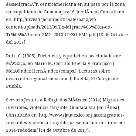
â€œMigraciÃ³n centroamericana en su paso por la zona
metropolitana de Guadalajaraâ€. [en lÃ­nea] Consultado
en: http://investigacionpolitica.iteso.mx/wp-
content/uploads/2013/09/Dx-Migraci%C3%B3n-en-
Tr%C3%A1nsito-ZMG-2010-ITESO-FM4.pdf [13 de Octubre
del 2017].
Ruiz, C. (1985). Eficiencia y equidad en las ciudades de
MÃ©xico, en Mario M. Carrillo Huerta y Francisco J.
MelÃ©ndez HernÃ¡ndez (comps.), Lecturas sobre
desarrollo regional mexicano I, Puebla, El Colegio de
Puebla.
Servicio Jesuita a Refugiados MÃ©xico (2014) Migrantes
invisibles, violencia tangible. Guadalajara [en lÃ­nea]
Consultado en: http://www.sjmmexico.org.mx/migrantes-
invisibles-violencia-tangible-presentacion-del-informe-
2014-redodem/ [14 de Octubre de 2017].