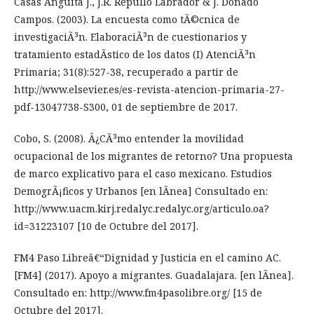
Casas Anguita J., J.R. Repullo Labrador & J. Donado
Campos. (2003). La encuesta como tÃ©cnica de
investigaciÃ³n. ElaboraciÃ³n de cuestionarios y
tratamiento estadÃ­stico de los datos (I) AtenciÃ³n
Primaria; 31(8):527-38, recuperado a partir de
http://www.elsevier.es/es-revista-atencion-primaria-27-
pdf-13047738-S300, 01 de septiembre de 2017.
Cobo, S. (2008). Â¿CÃ³mo entender la movilidad
ocupacional de los migrantes de retorno? Una propuesta
de marco explicativo para el caso mexicano. Estudios
DemogrÃ¡ficos y Urbanos [en lÃ­nea] Consultado en:
http://www.uacm.kirj.redalyc.redalyc.org/articulo.oa?
id=31223107 [10 de Octubre del 2017].
FM4 Paso Libreâ€“Dignidad y Justicia en el camino AC.
[FM4] (2017). Apoyo a migrantes. Guadalajara. [en lÃ­nea].
Consultado en: http://www.fm4pasolibre.org/ [15 de
Octubre del 2017].