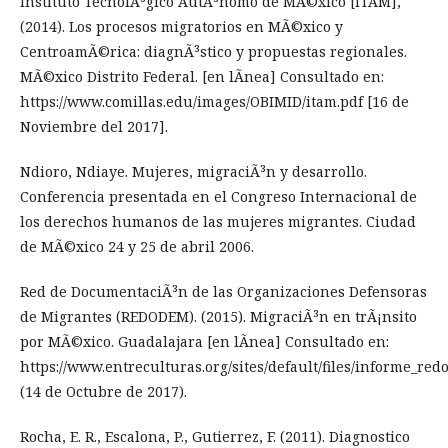
Instituto TecnolÃ³gico AutÃ³nomo de MÃ©xico [ITAM],
(2014). Los procesos migratorios en MÃ©xico y
CentroamÃ©rica: diagnÃ³stico y propuestas regionales.
MÃ©xico Distrito Federal. [en lÃ­nea] Consultado en:
https://www.comillas.edu/images/OBIMID/itam.pdf [16 de
Noviembre del 2017].
Ndioro, Ndiaye. Mujeres, migraciÃ³n y desarrollo.
Conferencia presentada en el Congreso Internacional de
los derechos humanos de las mujeres migrantes. Ciudad
de MÃ©xico 24 y 25 de abril 2006.
Red de DocumentaciÃ³n de las Organizaciones Defensoras
de Migrantes (REDODEM). (2015). MigraciÃ³n en trÃ¡nsito
por MÃ©xico. Guadalajara [en lÃ­nea] Consultado en:
https://www.entreculturas.org/sites/default/files/informe_re
(14 de Octubre de 2017).
Rocha, E. R., Escalona, P., Gutierrez, F. (2011). Diagnostico