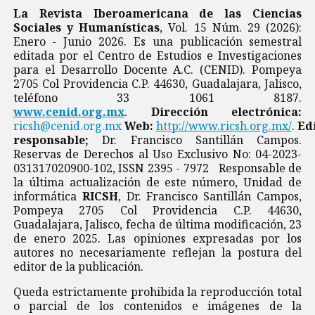
La Revista Iberoamericana de las Ciencias
Sociales y Humanísticas
, Vol. 15 Núm. 29 (2026):
Enero - Junio 2026. Es una publicación semestral
editada por el Centro de Estudios e Investigaciones
para el Desarrollo Docente A.C. (CENID). Pompeya
2705 Col Providencia C.P. 44630, Guadalajara, Jalisco,
teléfono 33 1061 8187.
www.cenid.org.mx
.
Dirección electrónica:
ricsh@cenid.org.mx
Web:
http://www.ricsh.org.mx/
.
Ed
responsable;
Dr. Francisco Santillán Campos.
Reservas de Derechos al Uso Exclusivo No: 04-2023-
031317020900-102, ISSN 2395 - 7972 Responsable de
la última actualización de este número, Unidad de
informática
RICSH
, Dr. Francisco Santillán Campos,
Pompeya 2705 Col Providencia C.P. 44630,
Guadalajara, Jalisco, fecha de última modificación, 23
de enero 2025. Las opiniones expresadas por los
autores no necesariamente reflejan la postura del
editor de la publicación.
Queda estrictamente prohibida la reproducción total
o parcial de los contenidos e imágenes de la