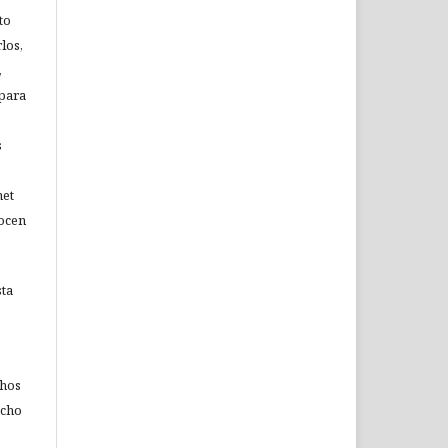
to
los,
,
 para
s
net
nocen
sta
chos
echo