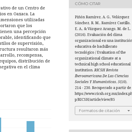
CÓMO CITAR
rativo de un Centro de
cios en Oaxaca. La
Piñón Ramírez, A. G., Velázquez
dimensiones utilizadas
Sánchez, R. M., Ramírez Castillo,
portaron que los
E. A., & Vázquez Arango, M. de L.
 tienen una percepción
(2016). Evaluación del clima
rable, identificando que
organizacional en una institució
tilos de supervisión,
educativa de bachillerato
structura resultaron más
tecnológico / Evaluation of the
sarrollo, recompensa,
organizational climate at a
equipos, distribución de
technical high school educational
egativa en el clima
institution.
RICSH Revista
Iberoamericana De Las Ciencias
Sociales Y Humanísticas
,
5
(10),
214 - 230. Recuperado a partir de
https://www.ricsh.org.mx/index.p
p/RICSH/article/view/85
Formatos de citación