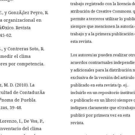
trabajo registrado con la licencia d
atribución de Creative Commons, 
., y GonzÃ¡lez Peyro, R.
permite a terceros utilizar lo publ
ima organizacional en
siempre que mencionen la autoría 
©xico. Revista
trabajo y a la primera publicación
45-62.
esta revista.
 y Contreras Soto, R.
Los autores/as pueden realizar otr
 medir el clima
acuerdos contractuales independie
ores por competencia.
y adicionales para la distribución 
exclusiva de la versión del artículo
 M. D. (2010). La
publicado en esta revista (p. ej.,
acultad de ContadurÃ­a
incluirlo en un repositorio instituc
³noma de Puebla.
o publicarlo en un libro) siempre 
zas, 39-48.
indiquen claramente que el trabajo
publicó por primera vez en esta
orenzo, I., De Vos, P.,
revista.
 Inventario del clima