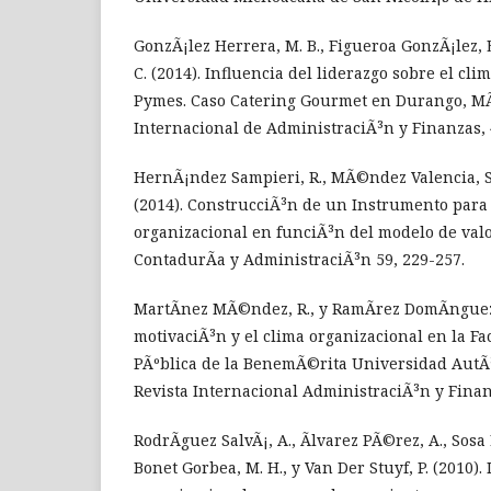
GonzÃ¡lez Herrera, M. B., Figueroa GonzÃ¡lez, E
C. (2014). Influencia del liderazgo sobre el cl
Pymes. Caso Catering Gourmet en Durango, MÃ
Internacional de AdministraciÃ³n y Finanzas, 
HernÃ¡ndez Sampieri, R., MÃ©ndez Valencia, S.,
(2014). ConstrucciÃ³n de un Instrumento para
organizacional en funciÃ³n del modelo de val
ContadurÃ­a y AdministraciÃ³n 59, 229-257.
MartÃ­nez MÃ©ndez, R., y RamÃ­rez DomÃ­nguez,
motivaciÃ³n y el clima organizacional en la F
PÃºblica de la BenemÃ©rita Universidad AutÃ
Revista Internacional AdministraciÃ³n y Finan
RodrÃ­guez SalvÃ¡, A., Ãlvarez PÃ©rez, A., Sosa L
Bonet Gorbea, M. H., y Van Der Stuyf, P. (2010).