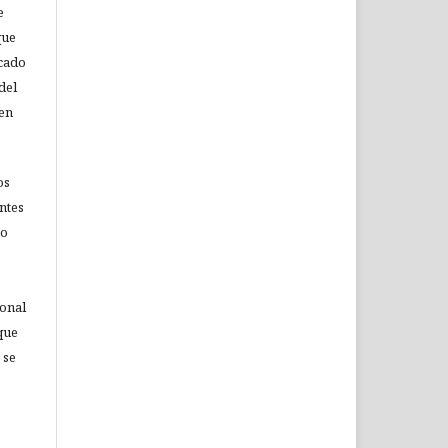
e
que
icado
del
 en
os
ntes
no
ional
que
 se