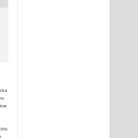
rica
na
icas
o
ción
e