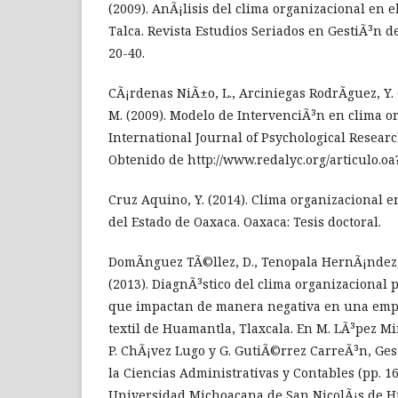
(2009). AnÃ¡lisis del clima organizacional en e
Talca. Revista Estudios Seriados en GestiÃ³n d
20-40.
CÃ¡rdenas NiÃ±o, L., Arciniegas RodrÃ­guez, Y. 
M. (2009). Modelo de IntervenciÃ³n en clima o
International Journal of Psychological Research
Obtenido de http://www.redalyc.org/articulo.o
Cruz Aquino, Y. (2014). Clima organizacional 
del Estado de Oaxaca. Oaxaca: Tesis doctoral.
DomÃ­nguez TÃ©llez, D., Tenopala HernÃ¡ndez, 
(2013). DiagnÃ³stico del clima organizacional p
que impactan de manera negativa en una em
textil de Huamantla, Tlaxcala. En M. LÃ³pez Mi
P. ChÃ¡vez Lugo y G. GutiÃ©rrez CarreÃ³n, Ge
la Ciencias Administrativas y Contables (pp. 1
Universidad Michoacana de San NicolÃ¡s de Hi