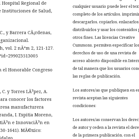
l Hospital Regional de
cualquier usuario puede leer el tex
e Instituciones de Salud,
completo de los artículos, imprimir
descargarlos, copiarlos, enlazarlos
distribuirlos y usar los contenidos
C., y Barrera CÃ¡rdenas,
otros fines. Las licencias Creative
rganizacional.
Cummons, permiten especificar lo
, vol. 2 nÃºm 2, 121-127.
derechos de uso de una revista de
a?id=299023513005
acceso abierto disponible en Inter
de tal manera que los usuarios co
en el Honorable Congreso
las reglas de publicación.
Los autores/as que publiquen en e
C. y Torres LÃ³pez, A.
revista aceptan las siguientes
ara conocer los factores
condiciones:
presa manufacturera
randa, I. Espitia Moreno,
Los autores/as conservan los dere
stiÃ³n e InnovaciÃ³n en
de autor y ceden a la revista el der
630-1641). MÃ©xico:
de la primera publicación, con el
dalgo.