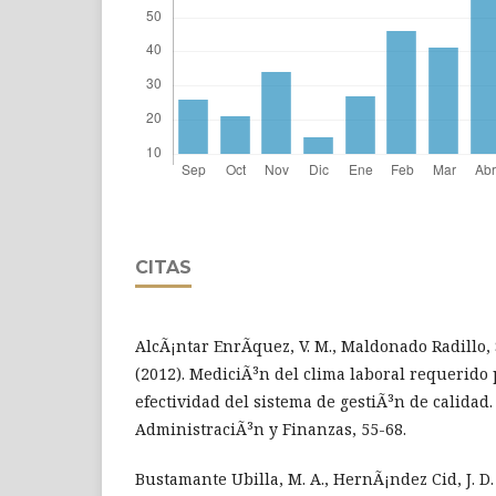
CITAS
AlcÃ¡ntar EnrÃ­quez, V. M., Maldonado Radillo, S.
(2012). MediciÃ³n del clima laboral requerido 
efectividad del sistema de gestiÃ³n de calidad.
AdministraciÃ³n y Finanzas, 55-68.
Bustamante Ubilla, M. A., HernÃ¡ndez Cid, J. D.