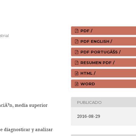
PDF /
trial
PDF ENGLISH /
PDF PORTUGÃŠS /
RESUMEN PDF /
HTML /
WORD
PUBLICADO
aciÃ³n, media superior
2016-08-29
ue diagnosticar y analizar