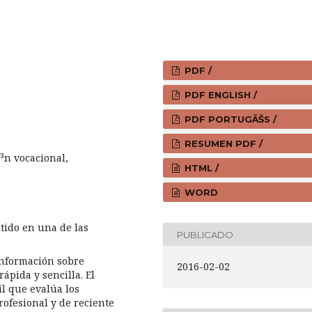
PDF /
PDF ENGLISH /
PDF PORTUGÃŠS /
RESUMEN PDF /
³n vocacional,
HTML /
WORD
tido en una de las
PUBLICADO
nformación sobre
2016-02-02
ápida y sencilla. El
l que evalúa los
rofesional y de reciente