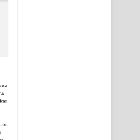
rica
na
icas
o
ción
e