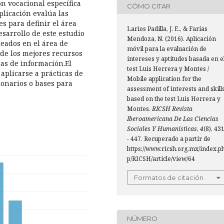
ón vocacional específica
CÓMO CITAR
plicación evalúa las
es para definir el área
Larios Padilla, J. E., & Farías
sarrollo de este estudio
Mendoza, N. (2016). Aplicación
eados en el área de
móvil para la evaluación de
 de los mejores recursos
intereses y aptitudes basada en e
mas de información.El
test Luis Herrera y Montes /
aplicarse a prácticas de
Mobile application for the
ionarios o bases para
assessment of interests and skill
based on the test Luis Herrera y
Montes.
RICSH Revista
Iberoamericana De Las Ciencias
Sociales Y Humanísticas
,
4
(8), 43
- 447. Recuperado a partir de
https://www.ricsh.org.mx/index.p
p/RICSH/article/view/64
Formatos de citación
NÚMERO