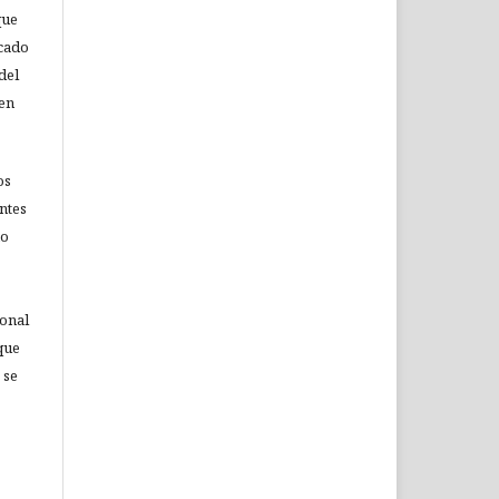
que
icado
del
 en
os
ntes
no
ional
que
 se