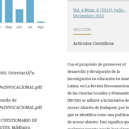
Vol. 4 Núm. 8 (2015): Julio -
Diciembre 2015
SECCIÓN
Artí­culos Científicos
Con el propósito de promover el
desarrollo y divulgación de la
000). OrientaciÃ³n
investigación en educación en Amé
Latina, en La Revista Iberoamerica
ION%20VOCACIONAL.pdf
de las Ciencias Sociales y Humanist
tenido de
(RICSH) se adhirió a la Iniciativa de
ION%20VOCACIONAL.pdf
Acceso Abierto de Budapest, por l
que se identifica como una publica
). CUESTIONARIO DE
de acceso abierto. Esto significa qu
OTES. MÃ©xico.