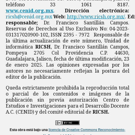
teléfono 33 1061 8187.
www.cenid.org.mx
.
Dirección electrónica:
ricsh@cenid.org.mx
Web:
http://www.ricsh.org.mx/
.
Ed
responsable;
Dr. Francisco Santillán Campos.
Reservas de Derechos al Uso Exclusivo No: 04-2023-
031317020900-102, ISSN 2395 - 7972 Responsable de
la última actualización de este número, Unidad de
informática
RICSH
, Dr. Francisco Santillán Campos,
Pompeya 2705 Col Providencia C.P. 44630,
Guadalajara, Jalisco, fecha de última modificación, 23
de enero 2025. Las opiniones expresadas por los
autores no necesariamente reflejan la postura del
editor de la publicación.
Queda estrictamente prohibida la reproducción total
o parcial de los contenidos e imágenes de la
publicación sin previa autorización Centro de
Estudios e Investigaciones para el Desarrollo Docente
A.C. (CENID) y del comité editorial de
RICSH.
Esta obra está bajo una
licencia de Creative Commons Reconocimiento-