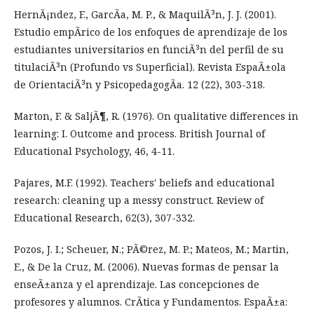
HernÃ¡ndez, F., GarcÃ­a, M. P., & MaquilÃ³n, J. J. (2001).
Estudio empÃ­rico de los enfoques de aprendizaje de los
estudiantes universitarios en funciÃ³n del perfil de su
titulaciÃ³n (Profundo vs Superficial). Revista EspaÃ±ola
de OrientaciÃ³n y PsicopedagogÃ­a. 12 (22), 303-318.
Marton, F. & SaljÃ¶, R. (1976). On qualitative differences in
learning: I. Outcome and process. British Journal of
Educational Psychology, 46, 4-11.
Pajares, M.F. (1992). Teachers' beliefs and educational
research: cleaning up a messy construct. Review of
Educational Research, 62(3), 307-332.
Pozos, J. I.; Scheuer, N.; PÃ©rez, M. P.; Mateos, M.; Martin,
E., & De la Cruz, M. (2006). Nuevas formas de pensar la
enseÃ±anza y el aprendizaje. Las concepciones de
profesores y alumnos. CrÃ­tica y Fundamentos. EspaÃ±a: