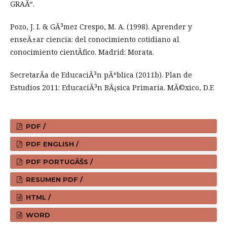
GRAÃ“.
Pozo, J. I. & GÃ³mez Crespo, M. A. (1998). Aprender y
enseÃ±ar ciencia: del conocimiento cotidiano al
conocimiento cientÃ­fico. Madrid: Morata.
SecretarÃ­a de EducaciÃ³n pÃºblica (2011b). Plan de
Estudios 2011: EducaciÃ³n BÃ¡sica Primaria. MÃ©xico, D.F.
PDF /
PDF ENGLISH /
PDF PORTUGÃŠS /
RESUMEN PDF /
HTML /
WORD