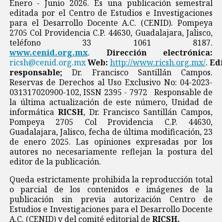
Enero - Junio 2026. Es una publicación semestral
editada por el Centro de Estudios e Investigaciones
para el Desarrollo Docente A.C. (CENID). Pompeya
2705 Col Providencia C.P. 44630, Guadalajara, Jalisco,
teléfono 33 1061 8187.
www.cenid.org.mx
.
Dirección electrónica:
ricsh@cenid.org.mx
Web:
http://www.ricsh.org.mx/
.
Ed
responsable;
Dr. Francisco Santillán Campos.
Reservas de Derechos al Uso Exclusivo No: 04-2023-
031317020900-102, ISSN 2395 - 7972 Responsable de
la última actualización de este número, Unidad de
informática
RICSH
, Dr. Francisco Santillán Campos,
Pompeya 2705 Col Providencia C.P. 44630,
Guadalajara, Jalisco, fecha de última modificación, 23
de enero 2025. Las opiniones expresadas por los
autores no necesariamente reflejan la postura del
editor de la publicación.
Queda estrictamente prohibida la reproducción total
o parcial de los contenidos e imágenes de la
publicación sin previa autorización Centro de
Estudios e Investigaciones para el Desarrollo Docente
A.C. (CENID) y del comité editorial de
RICSH.