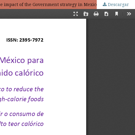
Descargar
El impacto de la estrategia gubernamental en México para reducir el consumo de alimentos de alto contenido calórico / The impact of the Government strategy in Mexico to reduce the consumption of high-calorie foods