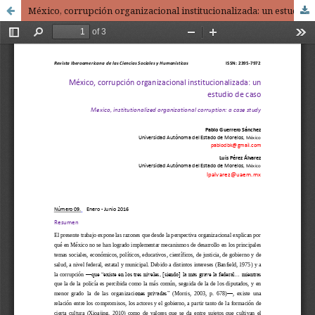
México, corrupción organizacional institucionalizada: un estudio de caso / Mexico, institutionalized organizational corruption: a case study