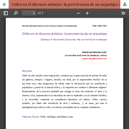
Orfeo en el discurso artístico: la pervivencia de un arquetipo / Orpheus in the artistic discourse: the survival of an archetype