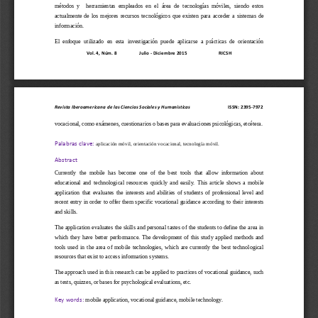
métodos  y    herramientas  empleados  en  el  área  de  tecnologías  móviles,  siendo  estos 
actualmente  de  los  mejores  recursos  tecnológicos  que  existen  para  acceder  a  sistemas  de 
inform
ación.
El  enfoque  utilizado  en  esta  investigación  puede  aplicarse  a  prácticas  de  orientación 
Vol. 
4
, Núm
. 
8
Julio 
-
Diciembre
2015
RICSH
Revista Iberoamericana 
de las Ciencias Sociales y Humanísticas                                
ISSN: 2395
-
7972
vocacional, como exámenes, cuestionarios o bases para evaluaciones psicológicas, etcétera.
Palabras clave:
a
plicación 
m
óvil
, orientación vocacional, tecnología móv
il.
Abstract 
Currently  the  mobile  has  become  one  of  the  best  tools  that  allow  information  about 
educational  and  technological  resources  quickly  and  easily.  This  article  shows  a  mobile 
application  that  evaluates  the  interests  and  abilities  of  students  of  p
rofessional  level  and 
recent entry in order to offer them specific vocational guidance according to their interests 
and skills.
The application evaluates the skills and personal tastes of the students to define the area in 
which  they  have  better  performanc
e.  The  development  of  this  study  applied  methods  and 
tools  used  in  the  area  of  mobile  technologies,  which  are  currently  the  best  technological 
resources that exist to access information systems.
The approach used in this research can be applied to 
practices of vocational guidance, such 
as tests, quizzes, or bases for psychological evaluations, etc.
mobile application, vocational guidance, mobile technology.
Key words: