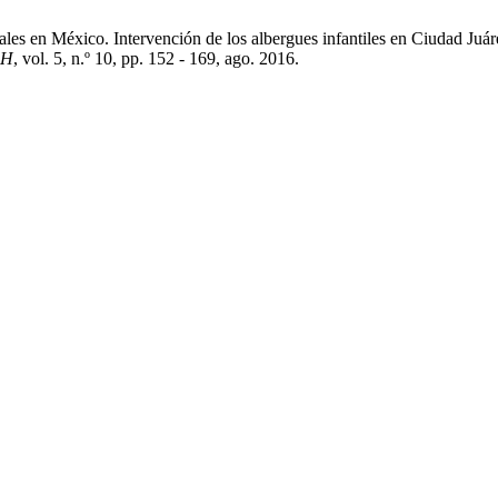
iales en México. Intervención de los albergues infantiles en Ciudad Juá
SH
, vol. 5, n.º 10, pp. 152 - 169, ago. 2016.