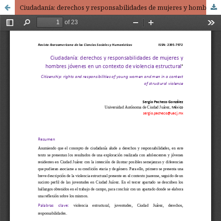
Ciudadanía: derechos y responsabilidades de mujeres y hombres jóvenes en un contexto de violencia estructural / Citizenship: rights and responsibilities of young women and men in a context of structural violence