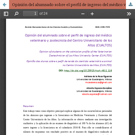
Opinión del alumnado sobre el perfil de ingreso del médico veterinario y zootecnista del Centro Universitario de los Altos (CUALTOS) / Opinion of students on the admission profile of the Veterinarian Zootechnician of Los Altos University Center (CUALTOS)