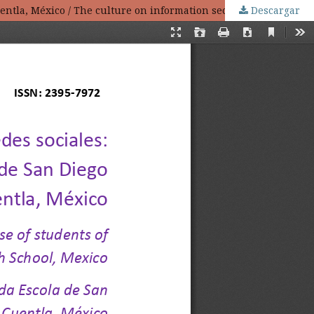
Descargar
La cultura sobre seguridad informática en las redes sociales: el caso de los estudiantes de la Preparatoria de San Diego Cuentla, México / The culture on information security in social networks: the case of students of San Diego Cuentla High School, Mexico