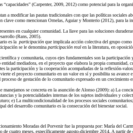
 las “capacidades” (Carpenter, 2009, 2012) como potencial para la organ
tan a modificar las pautas tradicionales con que las políticas sociales a
clave como mencionan Ornelas, Aguiar y Monterio (2012), para la inte
resentes en cualquier comunidad. La llave para las soluciones duraderas v
esarrollo (Rans, 2005).
ario es la
participación
que implicala acción colectiva del grupo como 
rticipación se le denomina
participación real
en la literatura, en oposició
entífica y comunitaria, cuyos ejes fundamentales son la participación y
como entidad mediadora, en el proyecto que elabora la propia comunidad,
tes la participación y la cooperación acompañadas de la reflexión-valora
vierte el proyecto comunitario en un valor en sí y posibilita su avance e
l proceso de gestación de lo comunitario expresado en un crecimiento e
e manejamos se concreta en la asunción de Alonso (2009): a) La concien
ancias y la potencialidades internas de los sujetos individuales y colecti
uturo; e) La multicondicionalidad de los procesos sociales comunitarios
ipal del desarrollo comunitario es la consecución del bienestar social.
accionamiento Moradas del Porvenir fue la propuesta por: María del Car
o de cuatro meses, específicamente agosto-diciembre 2014. A partir de e