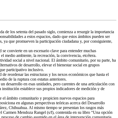
a de los setenta del pasado siglo, comienza a resurgir la importancia
ponsabilidades a estos espacios, dado que estos ámbitos pueden ser
s, ya que promueven la participación ciudadana y, por consiguiente,
d se convierte en un escenario clave para entender muchas
 el medio ambiente, la recreación, la convivencia, etcétera.
vidad social a nivel nacional. El ámbito comunitario, por su parte, ha
ternativos de desarrollo, elevar el bienestar social en grupos
oque participativo inclusivo.
d de reordenar las estructuras y los nexos económicos que hasta el
dio de la ruptura con estatus anteriores.
n desarrollo en esas unidades, pero carentes de una articulación con
a institución establece sus propios indicadores de medición y de
sde el ámbito comunitario y propicien nuevos espacios para
 posiciona en algunas perspectivas teóricas acerca del Desarrollo
Juárez, Chihuahua. Al mismo tiempo se presentan los rasgos más
 del Carmen Mendoza Rangel (s/f), contenida en su libro “Una opción
el proceso de cambio asumido en el área de intervención comunitaria.