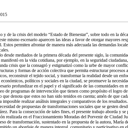
2015
y de la crisis del modelo “Estado de Bienestar”, sobre todo en la décad
este mismo escenario aparecen las ideas a favor de otorgar mayores res
al. Estos permiten afrontar de manera más adecuada las demandas locale
cales.
do desde mediados de la primera década del presente siglo, la comunida
e manifestó en la vida cotidiana, por ejemplo, en la seguridad ciudadana,
nda crisis que la consagró y estigmatizó como la urbe de mayor conflicti
ucturas y formas de acción colectiva que permita estructurar procesos al
os, reconstruir el tejido social, y transformar la realidad desde un enf
 económicos, políticos y sociales en la ciudad, se promueve la necesida
sario profundizar en el papel y el significado de las comunidades en me
 de programas de intervención que tienen como propósito el logro de u
, lo que denota que estos no han sido tenidos en cuenta; amén de que cad
 imposible realizar análisis integrales y comparativos de los resultados.
y necesidad de propuestas de transformaciones sociales que se gesten de
rez. Para la consecución de tales fines, el presente trabajo aborda y se
nción realizada en el Fraccionamiento Moradas del Porvenir de Ciudad 
ceso de transformación, sustentado en la propuesta de la autora, María
mitido un abordaje de manera integral, comunitario y participativo en 