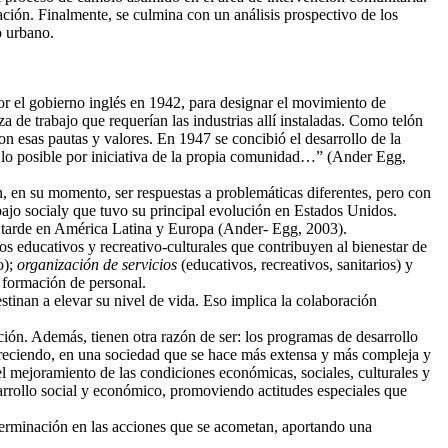
ción. Finalmente, se culmina con un análisis prospectivo de los
o urbano.
r el gobierno inglés en 1942, para designar el movimiento de
 de trabajo que requerían las industrias allí instaladas. Como telón
on esas pautas y valores. En 1947 se concibió el desarrollo de la
 lo posible por iniciativa de la propia comunidad…” (Ander Egg,
, en su momento, ser respuestas a problemáticas diferentes, pero con
abajo socialy que tuvo su principal evolución en Estados Unidos.
más tarde en América Latina y Europa (Ander- Egg, 2003).
os educativos y recreativo-culturales que contribuyen al bienestar de
o);
organización de servicios
(educativos, recreativos, sanitarios) y
, formación de personal.
stinan a elevar su nivel de vida. Eso implica la colaboración
ión. Además, tienen otra razón de ser: los programas de desarrollo
areciendo, en una sociedad que se hace más extensa y más compleja y
 mejoramiento de las condiciones económicas, sociales, culturales y
sarrollo social y económico, promoviendo actitudes especiales que
determinación en las acciones que se acometan, aportando una