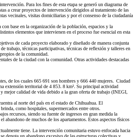
intervención. Para los fines de esta etapa se generó un diagrama de
tas a crear proyectos de intervención dirigidos al tratamiento de las
tas vecinales, visitas domiciliarias y por el consenso de la ciudadanía
n con base en la organización de la población, espacios y la
istintos elementos que intervienen en el proceso fue esencial en esta
 objetivos de cada proyecto elaborado y diseñado de manera conjunta
 trabajo, técnicas participativas, técnicas de reflexión y talleres en
 propios de la comunidad.
ntales de la ciudad con la comunidad. Otras actividades destacadas
antes, de los cuales 665 691 son hombres y 666 440 mujeres. Ciudad
 extensión territorial de 4 853. 8 km². Su principal actividad
 mejor calidad de vida debido a la gran oferta de trabajo (INEGI,
entra al norte del país en el estado de Chihuahua. El
a brinda, como hospitales, supermercados entre otros.
ajos recursos, siendo su fuente de ingresos en gran medida la
en el abandono de muchos de los apartamentos. Estos aspectos físicos
actualmente tiene. La intervención comunitaria estuvo enfocada hacia
a se denota un abandono excesivo de las estructuras colectivas y