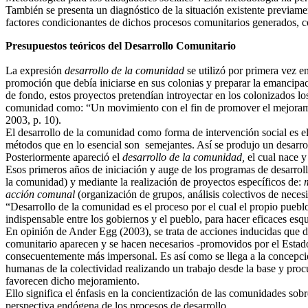
También se presenta un diagnóstico de la situación existente previame
factores condicionantes de dichos procesos comunitarios generados, co
Presupuestos teóricos del Desarrollo Comunitario
La expresión
desarrollo de la comunidad
se utilizó por primera vez 
promoción que debía iniciarse en sus colonias y preparar la emancipaci
de fondo, estos proyectos pretendían introyectar en los colonizados lo
comunidad como: “Un movimiento con el fin de promover el mejoramien
2003, p. 10).
El desarrollo de la comunidad como forma de intervención social es el
métodos que en lo esencial son semejantes. Así se produjo un desarro
Posteriormente apareció el
desarrollo de la comunidad,
el cual nace 
Esos primeros años de iniciación y auge de los programas de desarrol
la comunidad) y mediante la realización de proyectos específicos de:
acción comunal
(organización de grupos, análisis colectivos de neces
“Desarrollo de la comunidad es el proceso por el cual el propio pueblo
indispensable entre los gobiernos y el pueblo, para hacer eficaces es
En opinión de Ander Egg (2003), se trata de acciones inducidas que da
comunitario aparecen y se hacen necesarios -promovidos por el Estado
consecuentemente más impersonal. Es así como se llega a la concepció
humanas de la colectividad realizando un trabajo desde la base y proc
favorecen dicho mejoramiento.
Ello significa el énfasis en la concientización de las comunidades sob
perspectiva endógena de los procesos de desarrollo.