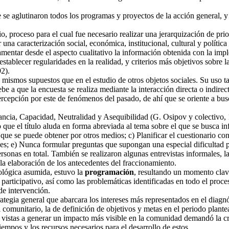
e aglutinaron todos los programas y proyectos de la acción general, y ah
o, proceso para el cual fue necesario realizar una jerarquización de prio
 una caracterización social, económica, institucional, cultural y políti
ndamentar desde el aspecto cualitativo la información obtenida con la im
stablecer regularidades en la realidad, y criterios más objetivos sobre 
2).
os mismos supuestos que en el estudio de otros objetos sociales. Su uso
be a que la encuesta se realiza mediante la interacción directa o indirec
rcepción por este de fenómenos del pasado, de ahí que se oriente a bus
vancia, Capacidad, Neutralidad y Asequibilidad (G. Osipov y colectivo,
io que el título aluda en forma abreviada al tema sobre el que se busca
ue se puede obtener por otros medios; c) Planificar el cuestionario con
; e) Nunca formular preguntas que supongan una especial dificultad par
rsonas en total. También se realizaron algunas entrevistas informales, 
la elaboración de los antecedentes del fraccionamiento.
ológica asumida, estuvo la
programación
, resultando un momento clave
ue participativo, así como las problemáticas identificadas en todo el p
 de intervención.
strategia general que abarcara los intereses más representados en el diag
el comunitario, la de definición de objetivos y metas en el periodo plant
on vistas a generar un impacto más visible en la comunidad demandó la c
tiempos y los recursos necesarios para el desarrollo de estos.