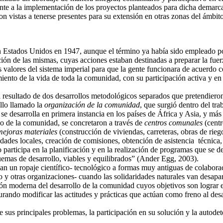
nte a la implementación de los proyectos planteados para dicha demarca
n vistas a tenerse presentes para su extensión en otras zonas del ámbit
en Estados Unidos en 1947, aunque el término ya había sido empleado po
ón de las mismas, cuyas acciones estaban destinadas a preparar la fuerza
s valores del sistema imperial para que la gente funcionara de acuerdo c
to de la vida de toda la comunidad, con su participación activa y en
 resultado de dos desarrollos metodológicos separados que pretendieron
llo llamado la
organización de la comunidad
, que surgió dentro del tr
y se desarrolla en primera instancia en los países de África y Asia, y 
lo de la comunidad, se concretaron a través de
centros comunales
(centr
mejoras materiales
(construcción de viviendas, carreteras, obras de rieg
idades locales, creación de comisiones, obtención de asistencia técnica
 participa en la planificación y en la realización de programas que se de
quemas de desarrollo, viables y equilibrados” (Ander Egg, 2003).
n un ropaje científico- tecnológico a formas muy antiguas de colaborac
 y otras organizaciones- cuando las solidaridades naturales van desap
n moderna del desarrollo de la comunidad cuyos objetivos son lograr el
urando modificar las actitudes y prácticas que actúan como freno al de
re sus principales problemas, la participación en su solución y la auto