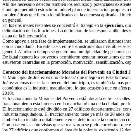
Ahí fue necesario detectar también los recursos y potenciales existent
Gantt que permitió estructurar todo el plan de intervención propuesto e
problemáticas que fueron identificadas en la encuesta aplicada al inici
en general.
En los dos meses restantes se concentró el trabajo en la
ejecución
, qu
delimitación de las funciones. La definición de las responsabilidades 
etapa de la intervención.
Como apoyo a esta fase de implementación, se utilizaron distintos in
con la ciudadanía. En este caso, entre los instrumentos más útiles se e
general. Al mismo tiempo se generó una multiplicidad de gestiones pa
De igual manera los proyectos permitieron generar mecanismos de coo
estuvieron centradas en la promoción, motivación, sensibilización, ca
Contexto del fraccionamiento Moradas del Porvenir en Ciudad Ju
El Municipio de Juárez es uno de los 67 que integran el Estado mexi
Juárez además de ser la cabecera del municipio, es también la más pob
económica es la industria maquiladora, lo que ocasionó que en años p
2010).
El fraccionamiento Moradas del Porvenir está ubicado entre las calle
fraccionamiento está inmerso en la mancha urbana de la ciudad, por lo 
El fraccionamiento está dividido en 27 edificios departamentales, con
industria maquiladora. El fraccionamiento tiene ya más de 20 años de a
también han incidido notablemente en el deterioro de la conciencia cole
Con base en las entrevistas que se realizaron se pudo corroborar que 
los 27 edificios que conforman el área de la colonia, existiendo 12 de