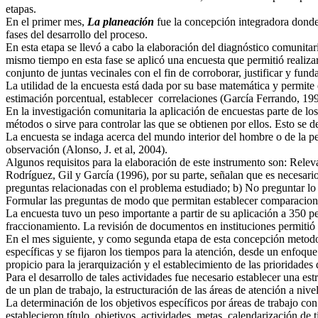
etapas.
En el primer mes,
La planeación
fue la concepción integradora donde s
fases del desarrollo del proceso.
En esta etapa se llevó a cabo la elaboración del diagnóstico comunitari
mismo tiempo en esta fase se aplicó una encuesta que permitió realizar
conjunto de juntas vecinales con el fin de corroborar, justificar y fu
La utilidad de la encuesta está dada por su
base matemática y permite e
estimación porcentual, establecer correlaciones (García Ferrando, 199
En la investigación comunitaria la aplicación de encuestas parte de l
métodos o sirve para controlar las que se obtienen por ellos. Esto se de
La encuesta se indaga acerca del mundo interior del hombre o de la pe
observación (Alonso, J. et al, 2004).
Algunos requisitos para la elaboración de este instrumento son: Rele
Rodríguez, Gil y García (1996), por su parte, señalan que es necesar
preguntas relacionadas con el problema estudiado; b) No preguntar lo q
Formular las preguntas de modo que permitan establecer comparaciones
La encuesta tuvo un peso importante a partir de su aplicación a 350 pe
fraccionamiento. La revisión de documentos en instituciones permitió 
En el mes siguiente, y como segunda etapa de esta concepción metod
específicas y se fijaron los tiempos para la atención, desde un enfoq
propicio para la jerarquización y el establecimiento de las prioridades
Para el desarrollo de tales actividades fue necesario establecer una e
de un plan de trabajo, la estructuración de las áreas de atención a niv
La determinación de los objetivos específicos por áreas de trabajo c
establecieron título, objetivos, actividades, metas, calendarización de 