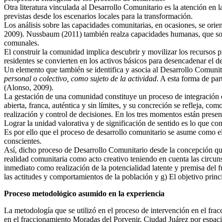
Otra literatura vinculada al Desarrollo Comunitario es la atención en
previstas desde los escenarios locales para la transformación.
Los análisis sobre las capacidades comunitarias, en ocasiones, se orien
2009). Nussbaum (2011) también realza capacidades humanas, que son 
comunales.
El construir la comunidad implica descubrir y movilizar los recursos p
residentes se convierten en los activos básicos para desencadenar el d
Un elemento que también se identifica y asocia al Desarrollo Comunit
personal o colectivo, como sujeto de la actividad
. A esta forma de pa
(Alonso, 2009).
La gestación de una comunidad constituye un proceso de integración ci
abierta, franca, auténtica y sin límites, y su concreción se refleja, 
realización y control de decisiones. En los tres momentos están presen
Lograr la unidad valorativa y de significación de sentido es lo que con
Es por ello que el proceso de desarrollo comunitario se asume como e
conscientes.
Así, dicho proceso de Desarrollo Comunitario desde la concepción qu
realidad comunitaria como acto creativo teniendo en cuenta las circunst
inmediato como realización de la potencialidad latente y premisa del f
las actitudes y comportamientos de la población y g) El objetivo princ
Proceso metodológico asumido en la experiencia
La metodología que se utilizó en el proceso de intervención en el fr
en el fraccionamiento Moradas del Porvenir, Ciudad Juárez por espaci