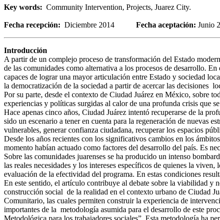
Key words:
Community Intervention, Projects, Juarez City.
Fecha recepción:
Diciembre 2014
Fecha aceptación:
Junio 
Introducción
A partir de un complejo proceso de transformación del Estado moderno 
de las comunidades como alternativa a los procesos de desarrollo. En 
capaces de lograr una mayor articulación entre Estado y sociedad loc
la democratización de la sociedad a partir de acercar las decisiones lo
Por su parte, desde el contexto de Ciudad Juárez en México, sobre to
experiencias y políticas surgidas al calor de una profunda crisis que s
Hace apenas cinco años, Ciudad Juárez intentó recuperarse de la profu
sido un escenario a tener en cuenta para la regeneración de nuevas estr
vulnerables, generar confianza ciudadana, recuperar los espacios públic
Desde los años recientes con los significativos cambios en los ámbitos
momento habían actuado como factores del desarrollo del país. Es nece
Sobre las comunidades juarenses se ha producido un intenso bombardeo
las reales necesidades y los intereses específicos de quienes la viven
evaluación de la efectividad del programa. En estas condiciones resulta
En este sentido, el artículo contribuye al debate sobre la viabilidad 
construcción social de la realidad en el contexto urbano de Ciudad Juá
Comunitario, las cuales permiten construir la experiencia de interve
importantes de la metodología asumida para el desarrollo de este pro
Metodológica para los trabajadores sociales”. Esta metodología ha per