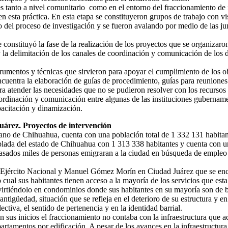
es tanto a nivel comunitario como en el entorno del fraccionamiento de 
n esta práctica. En esta etapa se constituyeron grupos de trabajo con vis
o del proceso de investigación y se fueron avalando por medio de las jun
e constituyó la fase de la realización de los proyectos que se organizaro
y la delimitación de los canales de coordinación y comunicación de los d
strumentos y técnicas que sirvieron para apoyar el cumplimiento de los
ncuentra la elaboración de guías de procedimiento, guías para reuniones de
ra atender las necesidades que no se pudieron resolver con los recursos
rdinación y comunicación entre algunas de las instituciones gubername
pacitación y dinamización.
árez. Proyectos de intervención
cano de Chihuahua, cuenta con una población total de 1 332 131 habit
lada del estado de Chihuahua con 1 313 338 habitantes y cuenta con una
asados miles de personas emigraran a la ciudad en búsqueda de empleo y
s Ejército Nacional y Manuel Gómez Morín en Ciudad Juárez que se encu
cual sus habitantes tienen acceso a la mayoría de los servicios que est
virtiéndolo en condominios donde sus habitantes en su mayoría son de b
ntigüedad, situación que se refleja en el deterioro de su estructura y 
ctiva, el sentido de pertenencia y en la identidad barrial.
en sus inicios el fraccionamiento no contaba con la infraestructura que 
partamentos por edificación. A pesar de los avances en la infraestructur