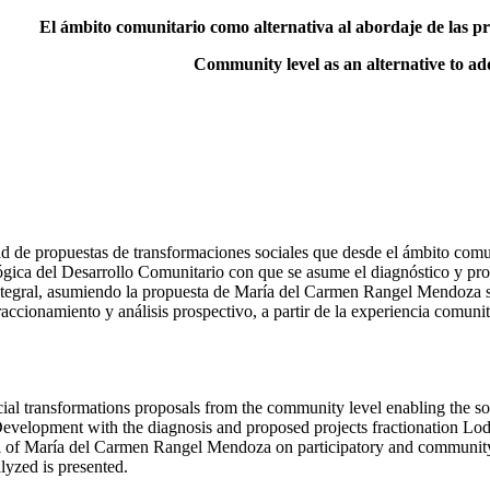
El ámbito comunitario como alternativa al abordaje de las pr
Community level as an alternative to add
dad de propuestas de transformaciones sociales que desde el ámbito comun
gica del Desarrollo Comunitario con que se asume el diagnóstico y pro
ntegral, asumiendo la propuesta de María del Carmen Rangel Mendoza sob
accionamiento y análisis prospectivo, a partir de la experiencia comunit
.
social transformations proposals from the community level enabling the soc
velopment with the diagnosis and proposed projects fractionation Lodgi
of María del Carmen Rangel Mendoza on participatory and community at
lyzed is presented.